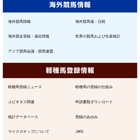
海外競馬情報
海外競馬場・日程
海外競走登録・遠征情報
世界の競馬および生産統計
アジア競馬会議・競馬連盟
軽種馬登録ニュース
軽種馬の登録の仕組み
ユビキタス関連
申請書類ダウンロード
統計データベース
登録のあゆみ
マイクロチップについて
JWS