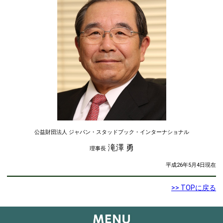
公益財団法人 ジャパン・スタッドブック・インターナショナル
滝澤 勇
理事長
平成26年5月4日現在
>> TOPに戻る