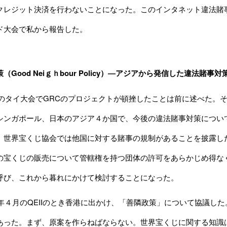
クレジット決済を行わないことになった。このインタネット違法賭事
ド大会で私から報告した。
（Good Neiｇｈbour Policy）―アジアから発信した違法賭事対
11月のタイ大会でGRCのプロジェクトが頓挫したことは前に述べた。
シンガポール、日本のアジア４か国で、今後の違法賭事対策につい
、世界宝くじ協会では他国に対する賭事の規制があることを披露し
の宝くじの販売について管轄権を持つ団体の許可をあらかじめ得な
呼び、これから暮れにかけて検討することになった。
02年４月のQEIIのとき香港に出かけ、「善隣政策」について協議し
あった。まず、原案を作らねばならない。世界宝くじに関する知識