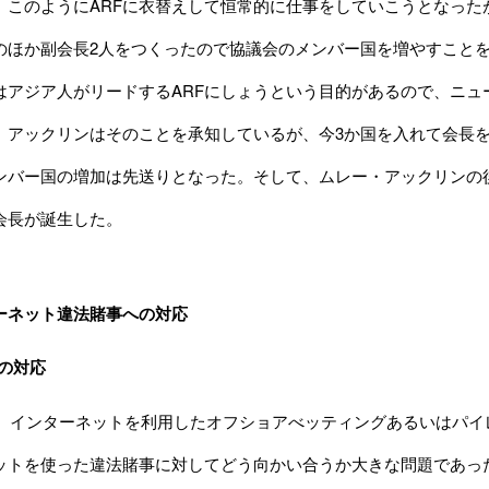
。このようにARFに衣替えして恒常的に仕事をしていこうとなった
のほか副会長2人をつくったので協議会のメンバー国を増やすことを
はアジア人がリードするARFにしょうという目的があるので、ニュ
。アックリンはそのことを承知しているが、今3か国を入れて会長
ンバー国の増加は先送りとなった。そして、ムレー・アックリンの
会長が誕生した。
ーネット違法賭事への対応
Aの対応
当時、インターネットを利用したオフショアべッティングあるいはパ
ットを使った違法賭事に対してどう向かい合うか大きな問題であった。