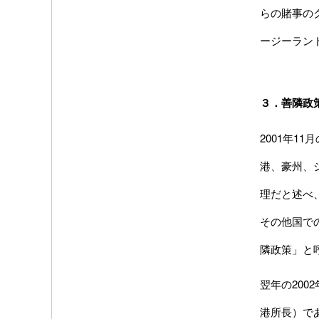
らの賭事の
ージーラン
３．善隣政策
2001年
港、豪州、
理だと述べ
その他国で
隣政策」と
翌年の20
港所長）で