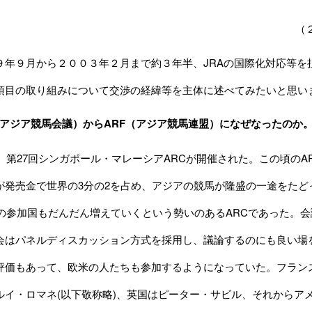
（
９年９月から２００３年２月まで約３年半、JRAの国際化対応等を
項目の取り組みについて交渉の経緯等を主体に述べてみたいと思い
C（アジア競馬会議）からARF（アジア競馬連盟）になぜなったのか
月、第27回シンガポール・マレーシアARCが開催された。この頃のA
が発売金で世界の3分の2を占め、アジアの競馬が隆盛の一途をたど
Cの参加国もだんだん増えていくという勢いのあるARCであった。
会はパネルディスカッション方式を採用し、議論するのにも良い場
評価もあって、欧米の人たちも参加するようになっていた。フラン
ルイ・ロマネ(以下敬称略)、英国はピーター・サビル、それからア