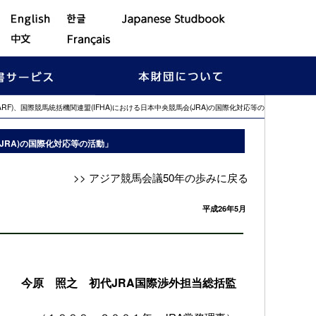
)、国際競馬統括機関連盟(IFHA)における日本中央競馬会(JRA)の国際化対応等の
(JRA)の国際化対応等の活動」
>> アジア競馬会議50年の歩みに戻る
平成26年5月
今原 照之 初代JRA国際渉外担当総括監