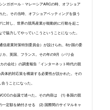
シンガポール・マレーシアARCの時、オフショア
された。その当時、オフショアベッティングを扱う
グに対し、世界の競馬産業が能動的に行動を起こ
なで協力してやっていこうということになった。
事通信産業対策特別委員会）が設けられ、8か国の委
リカ、英国、フランス。その年の9月（パリ会
リカの会社）の調査報告「インターネット時代の競
の具体的対応策を構築する必要性が説かれた。その
し合うことになった。
CCCの会議で述べた。その内容は (1) 各国の競
一定額を納付させる (2) 国際間のサイマルキャ