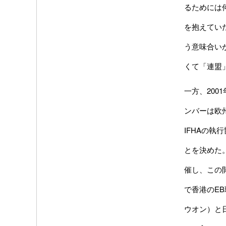
るためには
を抱えてい
う意味合い
くて「連盟」
一方、20
ンバーは欧
IFHAの
とを決めた
催し、この
で香港のE
ウオン）と