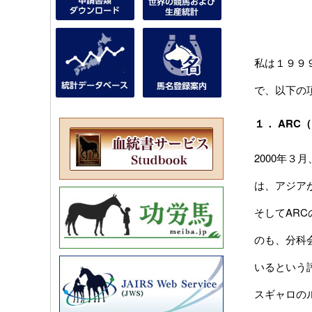
私は１９９
で、以下の
１． AR
2000年３
は、アジア
そしてAR
のも、分科
いるという
スギャロの