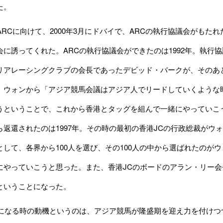
た。
ARCに向けて、2000年3月にドバイで、ARCの執行協議会がも
に誘ってくれた。ARCの執行協議会ができたのは1992年。執行協
リアレーシングクラブの会長であったデビッド・バークが、そのあ
。ウォンから「アジア競馬会議はアジア人でリードしていくような
うということで、これから香港とタッグを組んで一緒にやっていこ
ら返還されたのは1997年。その時の最初の香港JCの行政総裁がウ
として、各界から100人を選び、その100人の中から選ばれたのが
にやっていこうと思った。また、香港JCのボードのアラン・リー会
ということになった。
RFになる時の動機というのは、アジア競馬が隆盛期を迎え力を付け