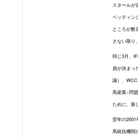
スタールが
ベッティン
ところが数
さない限り
同じ3月、
員が決まっ
議）、WC
馬産業−問
ために、新
翌年の200
馬統括機関