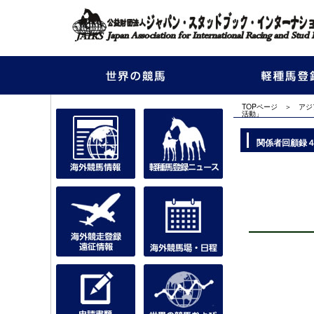
TOPページ
＞
アジ
活動」
関係者回顧録４