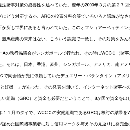
違法賭事対策の必要性を述べていた。翌年の2000年３月の第２７回
グにどう対応するか、ARCの投票分科会等でいろいろと議論がな
百か所も世界にあると言われていた。このオフショアーベィティン
、競馬産業の未来はない。こういう認識で一致し、その対策をみん
IFHAの執行協議会がシンガポールで行われ、その時にWCCＣ（賭
た。それは、日本、香港、豪州、シンガポール、アメリカ、南アメ
CＣで同会議が先に依頼していたデュエリー・バランタイン（アメ
題と好機―」があった。その発表を聞いて、インターネット賭事へ
しい組織（GRC）と資金も必要だということで、8か国で資金を出
1年１１月のタイで、WCCＣの実働組織であるGRCは検討の結果をW
が認めた国際賭事業者に対し信用マークを与えその見返りに発売金の