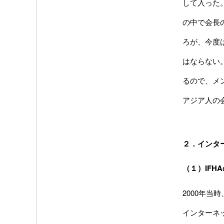
して入った
の中で会長
ろが、今度
はならない
るので、メ
アジア人の
２．インタ
（１）IFH
2000年
インターネ