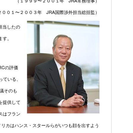
（１９９９〜２００１年 JRA常務理事）
２００１〜２００３年 JRA国際渉外担当総括監）
担当したの
ます。
。
RCの評価
っている、
会議そのも
を提供して
スはフラン
メリカはハンス・スタールらがいつも顔を出すよう