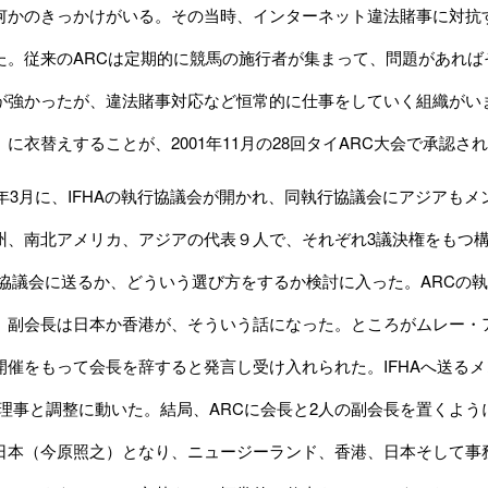
何かのきっかけがいる。その当時、インターネット違法賭事に対抗
た。従来のARCは定期的に競馬の施行者が集まって、問題があれ
が強かったが、違法賭事対応など恒常的に仕事をしていく組織がい
に衣替えすることが、2001年11月の28回タイARC大会で承認さ
01年3月に、IFHAの執行協議会が開かれ、同執行協議会にアジア
州、南北アメリカ、アジアの代表９人で、それぞれ3議決権をもつ
執行協議会に送るか、どういう選び方をするか検討に入った。ARCの
。副会長は日本か香港が、そういう話になった。ところがムレー・
開催をもって会長を辞すると発言し受け入れられた。IFHAへ送る
B理事と調整に動いた。結局、ARCに会長と2人の副会長を置くよ
日本（今原照之）となり、ニュージーランド、香港、日本そして事務