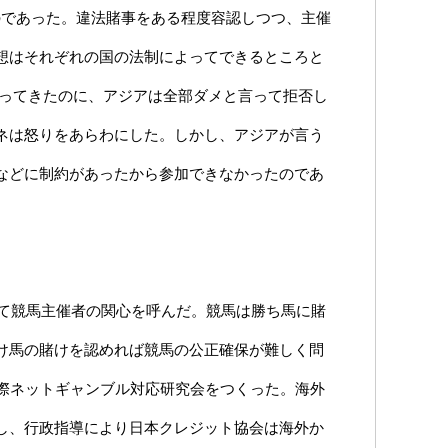
ものであった。違法賭事をある程度容認しつつ、主催
想はそれぞれの国の法制によってできるところと
やってきたのに、アジアは全部ダメと言って拒否し
ネは怒りをあらわにした。しかし、アジアが言う
などに制約があったから参加できなかったのであ
して競馬主催者の関心を呼んだ。競馬は勝ち馬に賭
け馬の賭けを認めれば競馬の公正確保が難しく問
国際ネットギャンブル対応研究会をつくった。海外
し、行政指導により日本クレジット協会は海外か