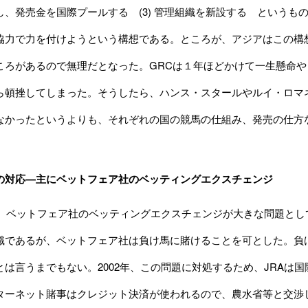
し、発売金を国際プールする (3) 管理組織を新設する という
協力で力を付けようという構想である。ところが、アジアはこの構
ころがあるので無理だとなった。GRCは１年ほどかけて一生懸命
ら頓挫してしまった。そうしたら、ハンス・スタールやルイ・ロマ
なかったというよりも、それぞれの国の競馬の仕組み、発売の仕方
Aの対応―主にベットフェア社のベッティングエクスチェンジ
当時、ベットフェア社のベッティングエクスチェンジが大きな問題と
識であるが、ベットフェア社は負け馬に賭けることを可とした。負
とは言うまでもない。2002年、この問題に対処するため、JRAは
ターネット賭事はクレジット決済が使われるので、農水省等と交渉