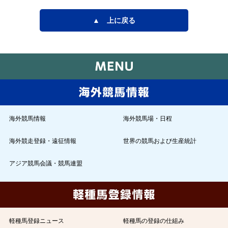
▲ 上に戻る
海外競馬情報
海外競馬場・日程
海外競走登録・遠征情報
世界の競馬および生産統計
アジア競馬会議・競馬連盟
軽種馬登録ニュース
軽種馬の登録の仕組み