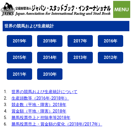
世界の競馬および生産統計
2019年
2018年
2017年
2016年
2015年
2014年
2013年
2012年
2011年
2010年
1.
世界の競馬および生産統計について
2.
生産頭数等（2016年-2018年）
3.
競走数（平地・障害）2018年
4.
賞金額（平地・障害）2018年
5.
勝馬投票売上と控除率等2018年
6.
勝馬投票売上・賞金額の変化（2018年/2017年）