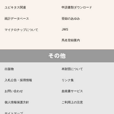
ユビキタス関連
申請書類ダウンロード
統計データベース
登録のあゆみ
JWS
マイクロチップについて
馬名登録案内
出版物
本財団について
入札公告・採用情報
リンク集
お問い合わせ
血統書サービス
個人情報保護方針
ご利用上の注意
サイトマップ